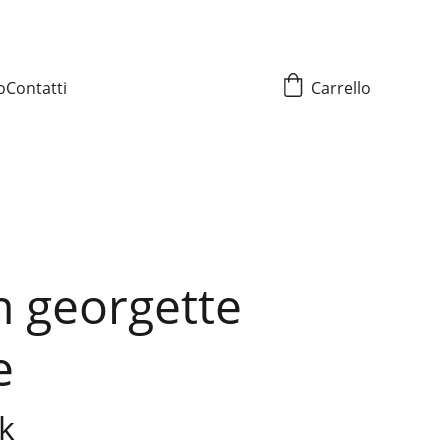
o
Contatti
Carrello
n georgette
e
k