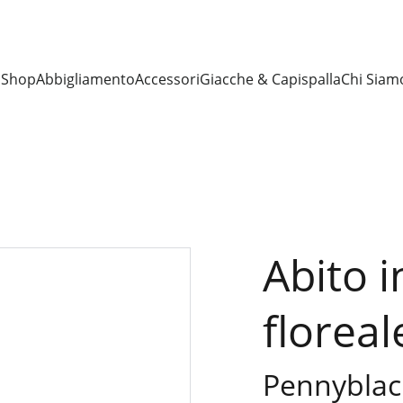
I
Shop
Abbigliamento
Accessori
Giacche & Capispalla
Chi Siam
Abito i
floreal
Pennyblac