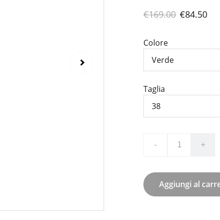
€169.00
€84.50
Colore
Taglia
-
+
Aggiungi al carre