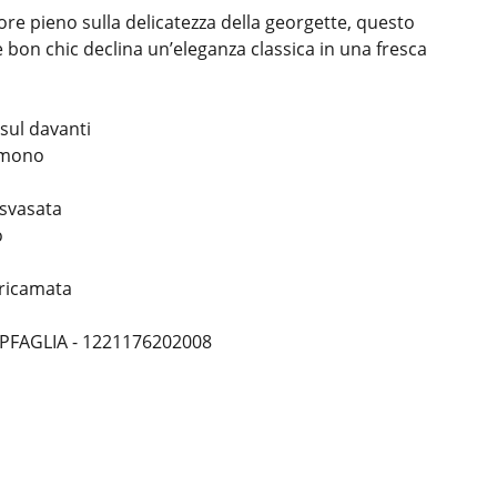
olore pieno sulla delicatezza della georgette, questo
e bon chic declina un’eleganza classica in una fresca
 sul davanti
imono
svasata
o
 ricamata
BPFAGLIA - 1221176202008