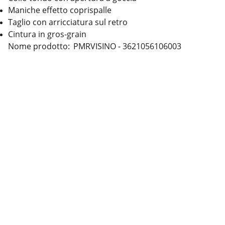
Maniche effetto coprispalle
Taglio con arricciatura sul retro
Cintura in gros-grain
Nome prodotto: PMRVISINO - 3621056106003
Contatti
Seguici
Cookie
Termini & Condizioni
Privacy policy
Informazioni legali