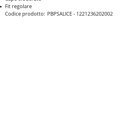
Fit regolare
Codice prodotto: PBPSALICE - 1221236202002
Contatti
Seguici
Cookie
Termini & Condizioni
Privacy policy
Informazioni legali