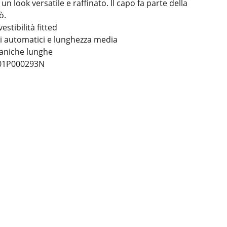
un look versatile e raffinato. Il capo fa parte della
ò.
estibilità fitted
i automatici e lunghezza media
maniche lunghe
201P000293N
zioni
ali