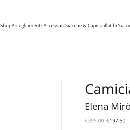
I
Shop
Abbigliamento
Accessori
Giacche & Capispalla
Chi Siam
Camicia
Elena Mir
€395.00
€197.50