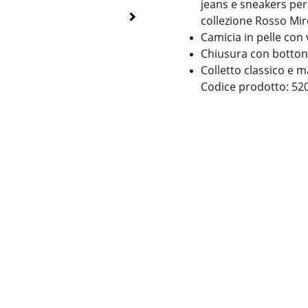
jeans e sneakers per 
collezione Rosso Mir
Camicia in pelle con v
Chiusura con botton
Colletto classico e 
Codice prodotto: 5
Contatti
Cookie
Termini & Condi
Privacy policy
Informazioni leg