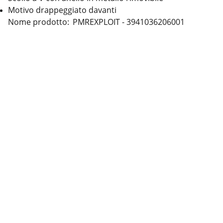
Motivo drappeggiato davanti
Nome prodotto: PMREXPLOIT - 3941036206001
Contatti
Seguici
Cookie
Termini & Condizioni
Privacy policy
Informazioni legali