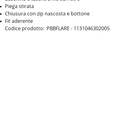
Piega stirata
Chiusura con zip nascosta e bottone
Fit aderente
Codice prodotto: PBBFLARE - 1131046302005
Contatti
Seguici
Cookie
Termini & Condizioni
Privacy policy
Informazioni legali